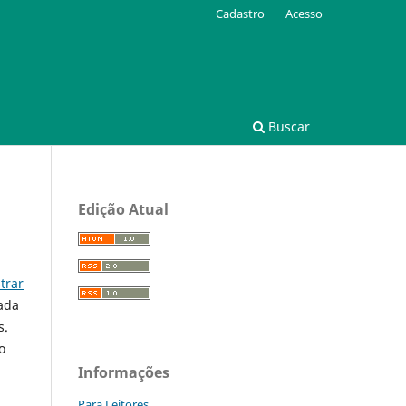
Cadastro
Acesso
Buscar
Edição Atual
trar
cada
s.
o
Informações
Para Leitores