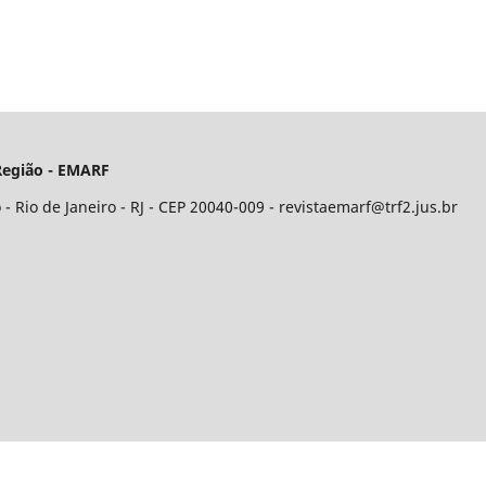
 Região - EMARF
 - Rio de Janeiro - RJ - CEP 20040-009 - revistaemarf@trf2.jus.br